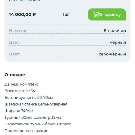
Упоры гимнастические для отжимания
14 000,00
₽
1 шт
В корзину
Работы на заказ
Наличие:
В наличии
Цвет:
чёрный
Кольцо баскетбольное
Цвет:
серо-чёрный
О товаре
Дачный комплекс
Высота стоек 3м.
Бетонируется на 50-70см.
Шведская стенка цельносварная
Ширина 740мм.
Турник 1100мм., диаметр 32мм.
Переставной турник-брусья-пресс
Полимерное покрытие