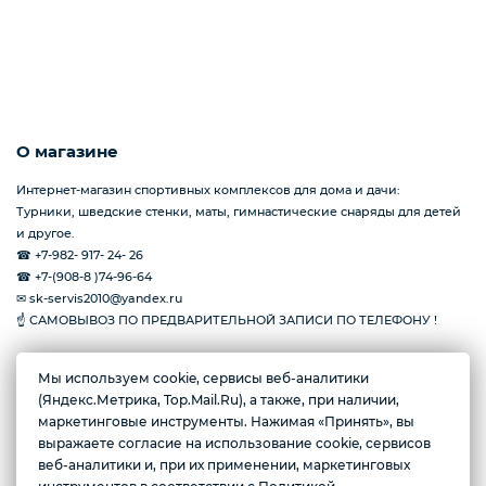
О магазине
Интернет-магазин спортивных комплексов для дома и дачи:
Турники, шведские стенки, маты, гимнастические снаряды для детей
и другое.
☎ +7-982- 917- 24- 26
☎ +7-(908-8 )74-96-64
✉ sk-servis2010@yandex.ru
☝ САМОВЫВОЗ ПО ПРЕДВАРИТЕЛЬНОЙ ЗАПИСИ ПО ТЕЛЕФОНУ !
Желаете подозвать сотрудника
Мы используем cookie, сервисы веб-аналитики
(Яндекс.Метрика, Top.Mail.Ru), а также, при наличии,
г. Тюмень, ул. Амурская, 39
маркетинговые инструменты. Нажимая «Принять», вы
Да
Нет
Пн-пт с 10:00 до 17:00
выражаете согласие на использование cookie, сервисов
веб-аналитики и, при их применении, маркетинговых