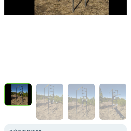
Навесное оборудование для ДСК
Запчасти и дополнительное оборудование
для ДСК
Cкалодромы
Маты гимнастические
Товары для бокса
Выберите вариант