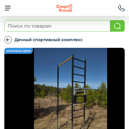
Детские спортивные комплексы для
дома
Дачный спортивный комплекс
Дачный
спортивный
Турники и брусья с креплением к стене
комплекс
Шведские стенки и навесное
оборудование
Детские спортивные комплексы для улицы
Станок гимнастический для растяжки