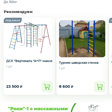
До 150кг.
Рекомендуем
ДСК "Вертикаль "А+П" макси
Турник-шведская стенка
1 шт
1 шт
23 500
8 600
₽
₽
"Роки"-1 с массажными