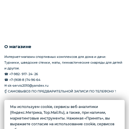
Упоры гимнастические для отжимания
Работы на заказ
О магазине
Кольцо баскетбольное
Интернет-магазин спортивных комплексов для дома и дачи:
Турники, шведские стенки, маты, гимнастические снаряды для детей
и другое.
☎ +7-982- 917- 24- 26
☎ +7-(908-8 )74-96-64
✉ sk-servis2010@yandex.ru
☝ САМОВЫВОЗ ПО ПРЕДВАРИТЕЛЬНОЙ ЗАПИСИ ПО ТЕЛЕФОНУ !
Мы используем cookie, сервисы веб-аналитики
(Яндекс.Метрика, Top.Mail.Ru), а также, при наличии,
г. Тюмень, ул. Амурская, 39
маркетинговые инструменты. Нажимая «Принять», вы
Пн-пт с 10:00 до 17:00
выражаете согласие на использование cookie, сервисов
Желаете подозвать сотрудника