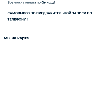
Возможна оплата по
Qr-коду!
САМОВЫВОЗ ПО ПРЕДВАРИТЕЛЬНОЙ ЗАПИСИ ПО
Навесное оборудование для ДСК
ТЕЛЕФОНУ !
Запчасти и дополнительное оборудование
для ДСК
Мы на карте
Cкалодромы
Маты гимнастические
Товары для бокса