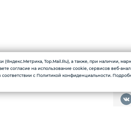
 (Яндекс.Метрика, Top.Mail.Ru), а также, при наличии, ма
те согласие на использование cookie, сервисов веб-анал
г. Т
 соответствии с Политикой конфиденциальности. Подроб
я дома и дачи:
Пн-пт
ские снаряды для детей и другое.
ИСИ ПО ТЕЛЕФОНУ !