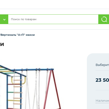
"Вертикаль "А+П" макси
си
Выберит
23 5
Наличи