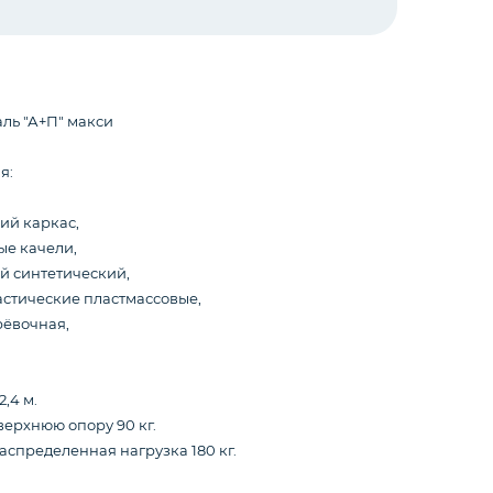
ль "А+П" макси
я:
ий каркас,
ые качели,
й синтетический,
астические пластмассовые,
рёвочная,
,4 м.
верхнюю опору 90 кг.
спределенная нагрузка 180 кг.