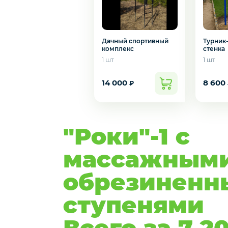
Дачный спортивный
Турник
комплекс
стенка
1 шт
1 шт
14 000
8 600
₽
"Роки"-1 с
массажным
обрезиненн
ступенями
Всего за 7 2