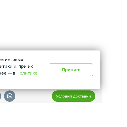
ркетинговые
итики и, при их
Принять
юмень, ул. Амурская, 39
нее — в
Политике
 с 10:00 до 17:00
Условия доставки