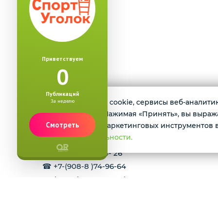
Приветствуем
0
Публикаций
За неделю
Мы используем cookie, сервисы веб-аналитики
О магазине
инструменты. Нажимая «Принять», вы выражае
Смотреть
применении, маркетинговых инструментов в
Интернет-магазин спортивных комплексов дл
конфиденциальности.
Турники, шведские стенки, маты, гимнастиче
☎ +7-982- 917- 24- 26
☎ +7-(908-8 )74-96-64
✉ sk-servis2010@yandex.ru
☝ САМОВЫВОЗ ПО ПРЕДВАРИТЕЛЬНОЙ ЗАП