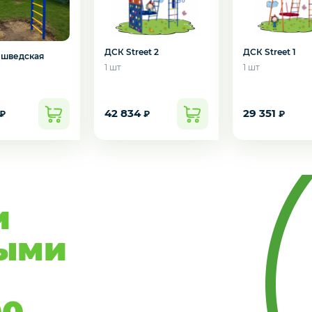
ДСК Street 2
ДСК Street 1
-шведская
1 шт
1 шт
42 834
29 351
₽
₽
₽
и
ыми
00