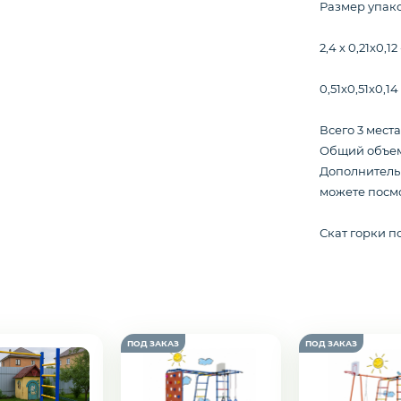
Размер упако
2,4 х 0,21х0,12
0,51х0,51х0,14 
Всего 3 места
Общий объем 
Дополнитель
можете посмо
Скат горки п
подозвать сотрудника
Да
Нет