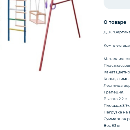
О товаре
ДСК "Вертика
Комплектаци
Металлическ
Пластмассов
Канат цветно
Кольца гимн
Лестница ве
Трапеция.
Высота 2,2 м.
Площадь 3,9х2
Нагрузка на 
Суммарная ра
Вес 93 кг.