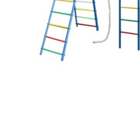
Запчасти и дополнительное
оборудование для ДСК
Cкалодромы
Маты гимнастические
Товары для бокса
Упоры гимнастические для
отжимания
Работы на заказ
Кольцо баскетбольное