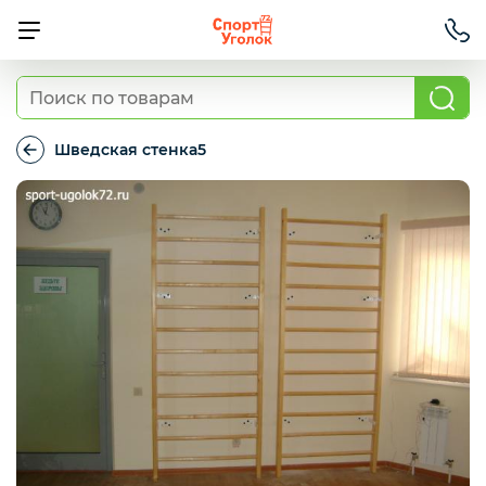
Детские спортивные комплексы для
дома
Шведская стенка5
Шведская
стенка5
Турники и брусья с креплением к стене
Шведские стенки и навесное
оборудование
Детские спортивные комплексы для улицы
Станок гимнастический для растяжки