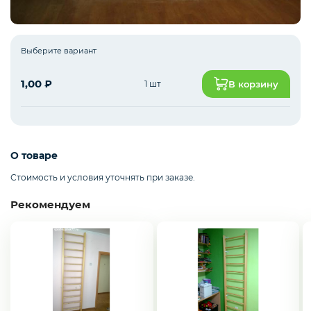
Навесное оборудование для ДСК
Выберите вариант
1,00
₽
1 шт
В корзину
Запчасти и дополнительное оборудование
для ДСК
Cкалодромы
О товаре
Стоимость и условия уточнять при заказе.
Рекомендуем
Маты гимнастические
Товары для бокса