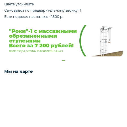
Упоры гимнастические для отжимания
Цвета уточняйте.
Самовывоз по предварительному звонку !!!
Есть подвесы настенные - 1800 р.
Работы на заказ
"Роки"-1 с массажными
обрезиненными
ступенями
Всего за 7 200 рублей!
Кольцо баскетбольное
ЖМИ СЮДА, ЧТОБЫ ОФОРМИТЬ ЗАКАЗ
Мы на карте