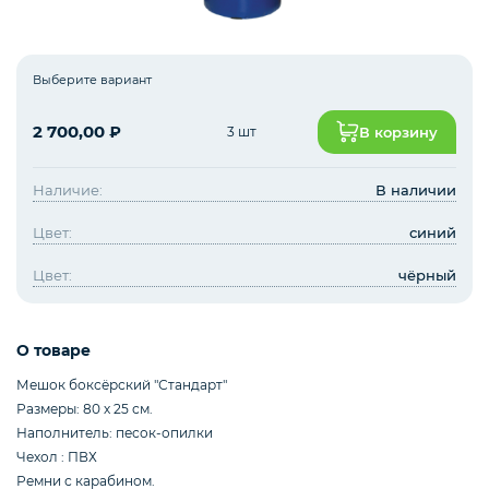
Навесное оборудование для ДСК
Выберите вариант
2 700,00
₽
3 шт
В корзину
Запчасти и дополнительное оборудование
для ДСК
Наличие:
В наличии
Цвет:
синий
Cкалодромы
Цвет:
чёрный
Маты гимнастические
О товаре
Мешок боксёрский "Стандарт"
Размеры: 80 х 25 см.
Товары для бокса
Наполнитель: песок-опилки
Чехол : ПВХ
Ремни с карабином.