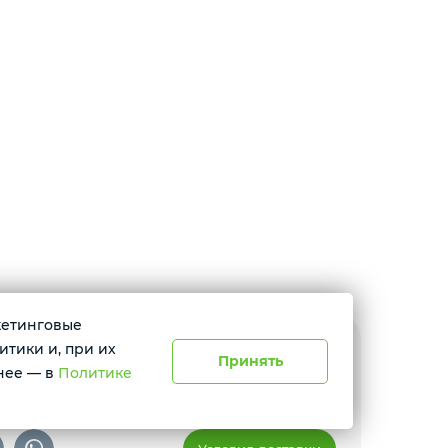
ркетинговые
итики и, при их
юмень, ул. Амурская, 39
Принять
нее — в
Политике
 с 10:00 до 17:00