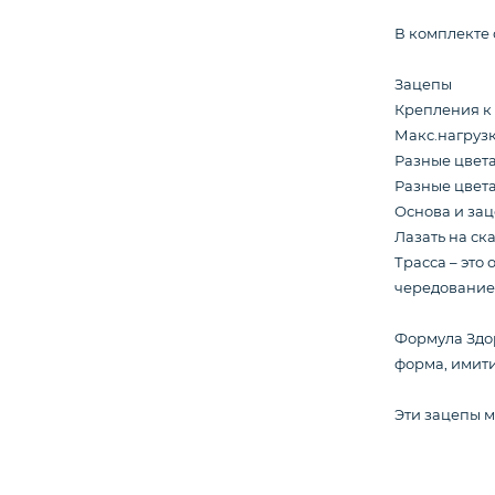
В комплекте 
Зацепы
Крепления к
Макс.нагрузка
Разные цвета
Разные цвет
Основа и за
Лазать на ск
Трасса – это
чередование 
Формула Здор
форма, имит
Эти зацепы м
подозвать сотрудника