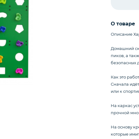
О товаре
Описание Ха
Домашний ск
пиков, а так
безопасных 
Как это рабо
Сначала идёт
или к спорти
На каркас ус
прочной мно
На основу кр
которые имит