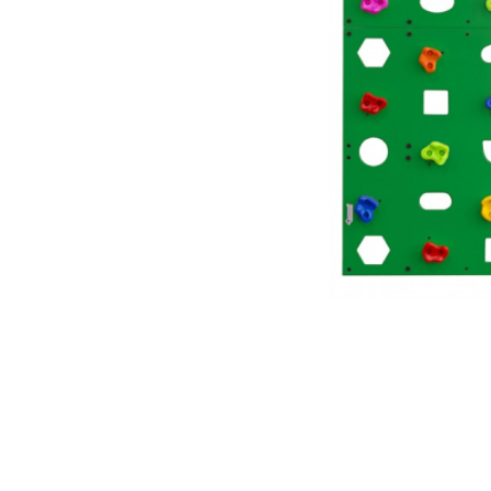
Запчасти и дополнительное
оборудование для ДСК
Cкалодромы
Маты гимнастические
Товары для бокса
Упоры гимнастические для
отжимания
Работы на заказ
Кольцо баскетбольное