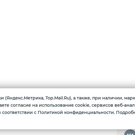
 (Яндекс.Метрика, Top.Mail.Ru), а также, при наличии, ма
те согласие на использование cookie, сервисов веб-анал
г. Т
я дома и дачи:
 соответствии с Политикой конфиденциальности. Подроб
Пн-пт
ские снаряды для детей и другое.