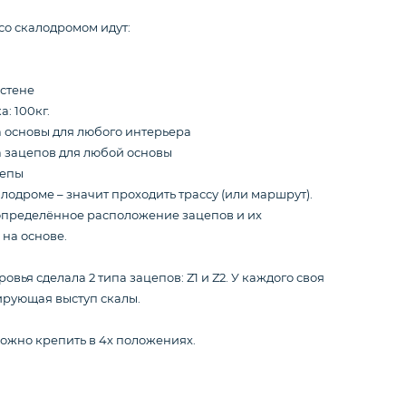
со скалодромом идут:
 стене
: 100кг.
 основы для любого интерьера
а зацепов для любой основы
цепы
алодроме – значит проходить трассу (или маршрут).
 определённое расположение зацепов и их
на основе.
овья сделала 2 типа зацепов: Z1 и Z2. У каждого своя
ирующая выступ скалы.
ожно крепить в 4х положениях.