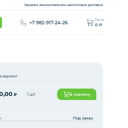
Заказать звонок
Написать нам
Условия доставки
Пусто
+7 982-917-24-26
0 ₽
е вариант
0,00
1 шт
₽
В корзину
е:
Под заказ