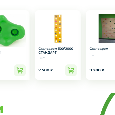
Да
Нет
Скалодром 500*2000
Скалодром
СТАНДАРТ
1
1 шт
1 шт
7 500
9 200
₽
₽
и