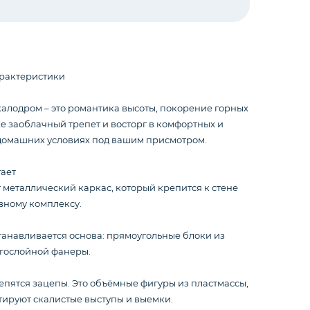
рактеристики
алодром – это романтика высоты, покорение горных
же заоблачный трепет и восторг в комфортных и
домашних условиях под вашим присмотром.
тает
 металлический каркас, который крепится к стене
вному комплексу.
танавливается основа: прямоугольные блоки из
гослойной фанеры.
епятся зацепы. Это объёмные фигуры из пластмассы,
ируют скалистые выступы и выемки.