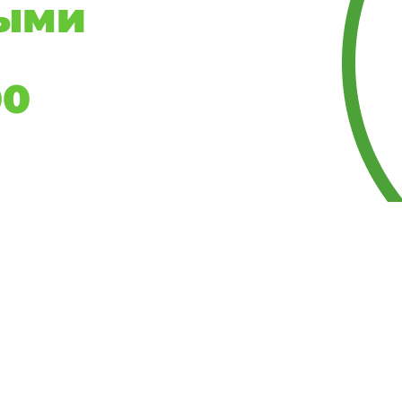
ыми
00