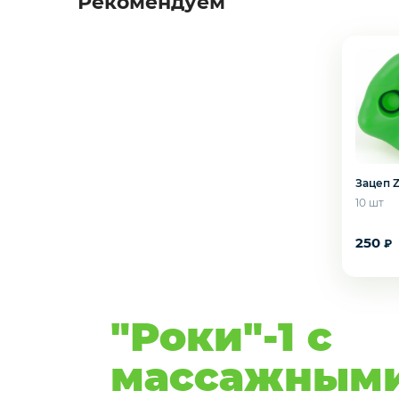
Рекомендуем
Зацеп Z
10 шт
250
₽
"Роки"-1 с
массажным