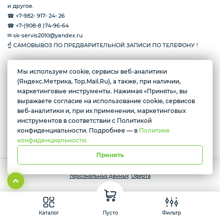
и другое.
☎ +7-982- 917- 24- 26
☎ +7-(908-8 )74-96-64
✉ sk-servis2010@yandex.ru
☝ САМОВЫВОЗ ПО ПРЕДВАРИТЕЛЬНОЙ ЗАПИСИ ПО ТЕЛЕФОНУ !
Мы используем cookie, сервисы веб-аналитики
Желаете подозвать сотрудника
(Яндекс.Метрика, Top.Mail.Ru), а также, при наличии,
г. Тюмень, ул. Амурская, 39
маркетинговые инструменты. Нажимая «Принять», вы
Да
Нет
Пн-пт с 10:00 до 17:00
выражаете согласие на использование cookie, сервисов
веб-аналитики и, при их применении, маркетинговых
инструментов в соответствии с Политикой
Условия доставки
конфиденциальности. Подробнее — в
Политике
конфиденциальности.
Принять
Работает на платформе Моя-лавка. Все права защищены.
Политика
персональных данных
.
Оферта
Каталог
Пусто
Фильтр