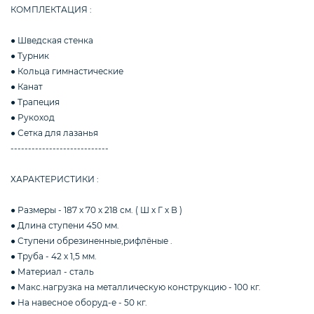
Упоры гимнастические для отжимания
КОМПЛЕКТАЦИЯ :
● Шведская стенка
● Турник
Работы на заказ
● Кольца гимнастические
● Канат
● Трапеция
Кольцо баскетбольное
● Рукоход
● Сетка для лазанья
----------------------------
ХАРАКТЕРИСТИКИ :
● Размеры - 187 х 70 х 218 см. ( Ш х Г х В )
● Длина ступени 450 мм.
● Ступени обрезиненные,рифлёные .
● Труба - 42 х 1,5 мм.
● Материал - сталь
● Макс.нагрузка на металлическую конструкцию - 100 кг.
● На навесное оборуд-е - 50 кг.