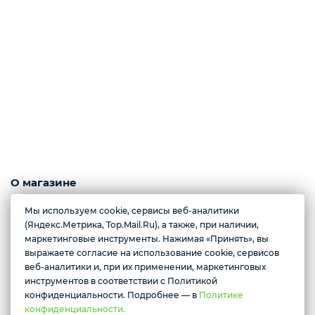
Упоры гимнастические для отжимания
Работы на заказ
Кольцо баскетбольное
О магазине
Интернет-магазин спортивных комплексов для дома и дачи:
Мы используем cookie, сервисы веб-аналитики
Турники, шведские стенки, маты, гимнастические снаряды для детей
(Яндекс.Метрика, Top.Mail.Ru), а также, при наличии,
и другое.
маркетинговые инструменты. Нажимая «Принять», вы
☎ +7-982- 917- 24- 26
выражаете согласие на использование cookie, сервисов
Желаете подозвать сотрудника
☎ +7-(908-8 )74-96-64
веб-аналитики и, при их применении, маркетинговых
✉ sk-servis2010@yandex.ru
инструментов в соответствии с Политикой
Да
Нет
☝ САМОВЫВОЗ ПО ПРЕДВАРИТЕЛЬНОЙ ЗАПИСИ ПО ТЕЛЕФОНУ !
конфиденциальности. Подробнее — в
Политике
конфиденциальности.