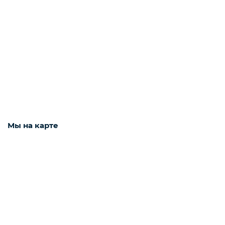
Навесное оборудование для ДСК
Запчасти и дополнительное оборудование
для ДСК
Cкалодромы
Мы на карте
Маты гимнастические
Товары для бокса